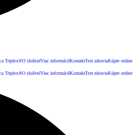
ca Triplex®
O zložení
Viac informácií
Kontakt
Test zdravia
Kúpte online
ca Triplex®
O zložení
Viac informácií
Kontakt
Test zdravia
Kúpte online