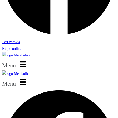
Test zdravia
Kúpte online
Menu
Menu