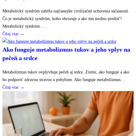
Metabolický syndróm zahŕňa najčastejšie civilizačné ochorenia súčasnosti.
Čo je metabolický syndróm, koho ohrozuje a ako mu možno predísť?
Metabolický syndróm:...
Čítaj viac →
Ako funguje metabolizmus tukov a jeho vplyv na
pečeň a srdce
Metabolizmus tukov ovplyvňuje pečeň aj srdce. Zistite, ako funguje a ako
ho podporiť zdravou stravou a pohybom. Ako funguje metabolizmus...
Čítaj viac →