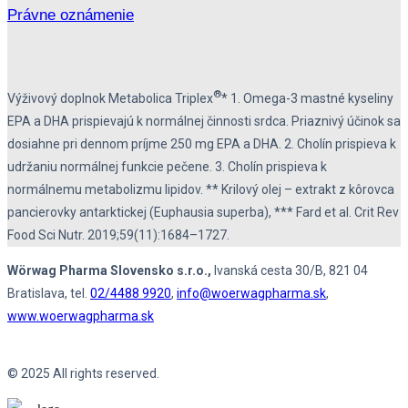
Právne oznámenie
®
Výživový doplnok Metabolica Triplex
* 1. Omega-3 mastné kyseliny
EPA a DHA prispievajú k normálnej činnosti srdca. Priaznivý účinok sa
dosiahne pri dennom príjme 250 mg EPA a DHA. 2. Cholín prispieva k
udržaniu normálnej funkcie pečene. 3. Cholín prispieva k
normálnemu metabolizmu lipidov. ** Krilový olej – extrakt z kôrovca
pancierovky antarktickej (Euphausia superba), *** Fard et al. Crit Rev
Food Sci Nutr. 2019;59(11):1684–1727.
Wörwag Pharma Slovensko s.r.o.,
Ivanská cesta 30/B, 821 04
Bratislava, tel.
02/4488 9920
,
info@woerwagpharma.sk
,
www.woerwagpharma.sk
© 2025 All rights reserved.