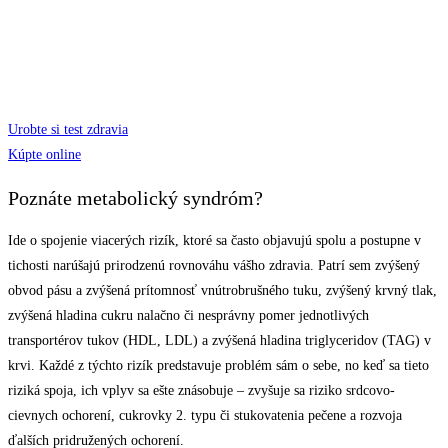
Urobte si test zdravia
Kúpte online
Poznáte metabolický syndróm?
Ide o spojenie viacerých rizík, ktoré sa často objavujú spolu a postupne v
tichosti narúšajú prirodzenú rovnováhu vášho zdravia. Patrí sem zvýšený
obvod pásu a zvýšená prítomnosť vnútrobrušného tuku, zvýšený krvný tlak,
zvýšená hladina cukru nalačno či nesprávny pomer jednotlivých
transportérov tukov (HDL, LDL) a zvýšená hladina triglyceridov (TAG) v
krvi. Každé z týchto rizík predstavuje problém sám o sebe, no keď sa tieto
riziká spoja, ich vplyv sa ešte znásobuje – zvyšuje sa riziko srdcovo-
cievnych ochorení, cukrovky 2. typu či stukovatenia pečene a rozvoja
ďalších pridružených ochorení.